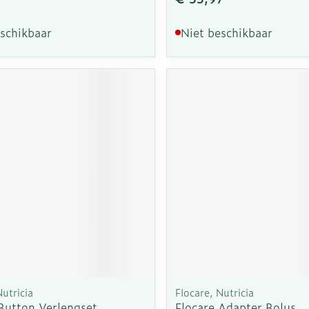
eschikbaar
Niet beschikbaar
Nutricia
Flocare, Nutricia
 Button Verlengset
Flocare Adapter Bolus