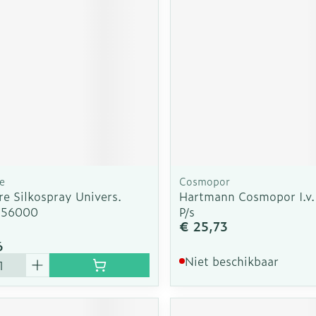
rging
Supplementen
Insectenw
n
Mondmaskers
middelen
nissen
d -
uid
id
e
Cosmopor
e Silkospray Univers.
Hartmann Cosmopor I.v
556000
P/s
€ 25,73
Zelfbruiner
Scheren
6
Niet beschikbaar