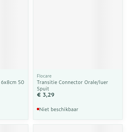
erende
Parfums en
geurproducten
Flocare
. 6x8cm 50
Transitie Connector Orale/luer
Spuit
€ 3,29
CBD
Niet beschikbaar