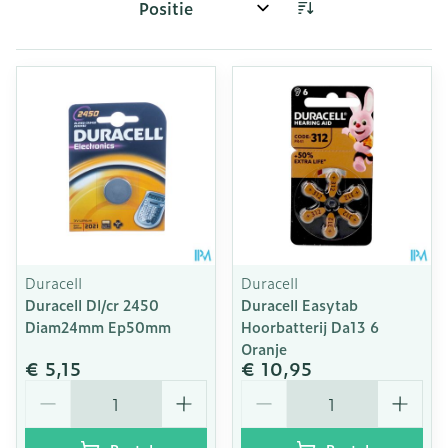
Sorteer op:
Duracell
Duracell
Duracell Dl/cr 2450
Duracell Easytab
Diam24mm Ep50mm
Hoorbatterij Da13 6
Oranje
€ 5,15
€ 10,95
Aantal
Aantal