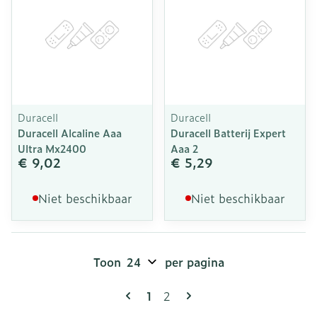
Duracell
Duracell
Duracell Alcaline Aaa
Duracell Batterij Expert
Ultra Mx2400
Aaa 2
€ 9,02
€ 5,29
Niet beschikbaar
Niet beschikbaar
Toon
per pagina
Pagina's
U lees momenteel pagina
Pagina
1
2