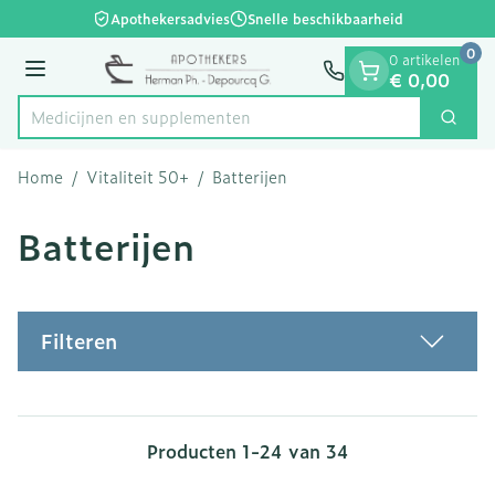
Dia 1 van 1
Ga naar de inhoud
Apothekersadvies
Snelle beschikbaarheid
0
0 artikelen
Menu
€ 0,00
Medicijnen
Zoek
Product, merk, categorie...
Home
/
Vitaliteit 50+
/
Batterijen
Batterijen
Filteren
Producten
1
-
24
van
34