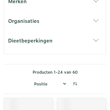
Merken
filter
Organisaties
filter
Dieetbeperkingen
filter
Producten
1
-
24
van
60
Sorteer op: