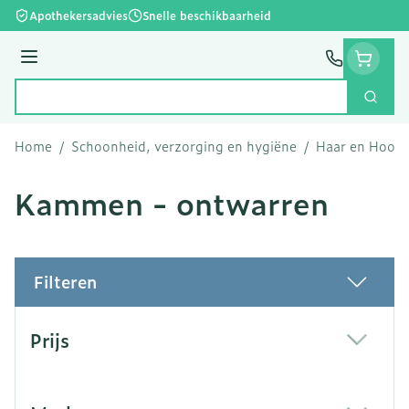
Ga naar de inhoud
Apothekersadvies
Snelle beschikbaarheid
Menu
Zoek
Product, merk, categorie...
Home
/
Schoonheid, verzorging en hygiëne
/
Haar en Hoofd
Kammen - ontwarren
Filteren
Doorgaan naar productlijst
Prijs
filter