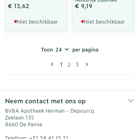
€ 13,62
€ 9,19
Niet beschikbaar
Niet beschikbaar
Toon
per pagina
Pagina's
U lees momenteel pagina
Pagina
Pagina
1
2
3
Neem contact met ons op
BVBA Apotheek Herman - Depourcq
Zeelaan 135
8660
De Panne
Telefoon:
+32 58 41 15 21