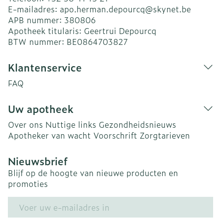
E-mailadres:
apo.herman.depourcq@
skynet.be
APB nummer:
380806
Apotheek titularis:
Geertrui Depourcq
BTW nummer:
BE0864703827
Klantenservice
FAQ
Uw apotheek
Over ons
Nuttige links
Gezondheidsnieuws
Apotheker van wacht
Voorschrift
Zorgtarieven
Nieuwsbrief
Blijf op de hoogte van nieuwe producten en
promoties
E-mail adres