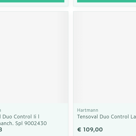
n
Hartmann
 Duo Control Ii l
Tensoval Duo Control L
anch. Spl 9002430
8
€ 109,00