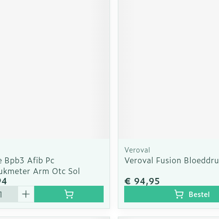
Veroval
e Bpb3 Afib Pc
Veroval Fusion Bloeddr
ukmeter Arm Otc Sol
94
€ 94,95
Bestel