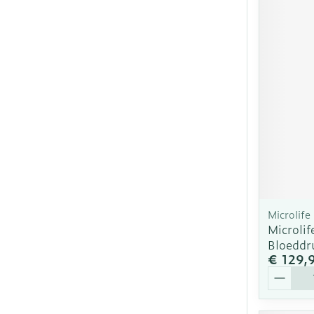
Microlife
Microlif
Bloeddr
€ 129,
Aantal