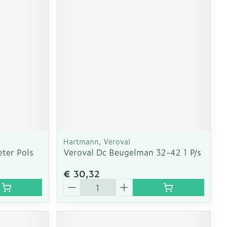
erende
Parfums en
geurproducten
Hartmann, Veroval
ter Pols
Veroval Dc Beugelman 32-42 1 P/s
€ 30,32
CBD
Aantal