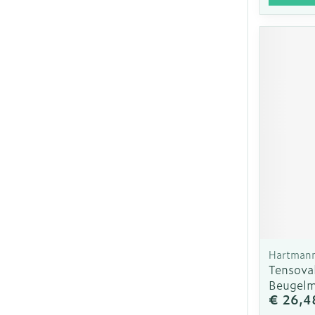
Hartman
Tensoval
Beugelm
€ 26,4