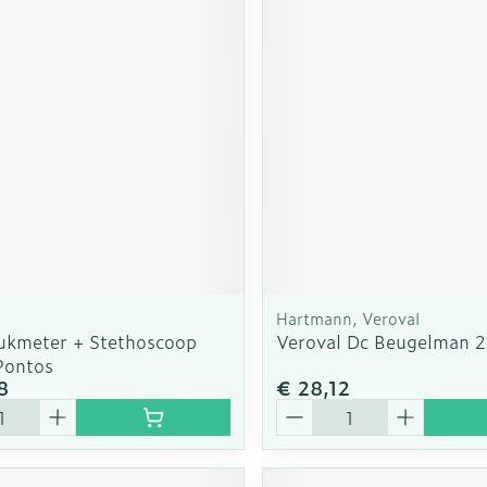
Hartmann, Veroval
ukmeter + Stethoscoop
Veroval Dc Beugelman 2
Pontos
8
€ 28,12
Aantal