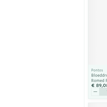
Pontos
Bloeddr
Romed 
€ 89,0
Aantal