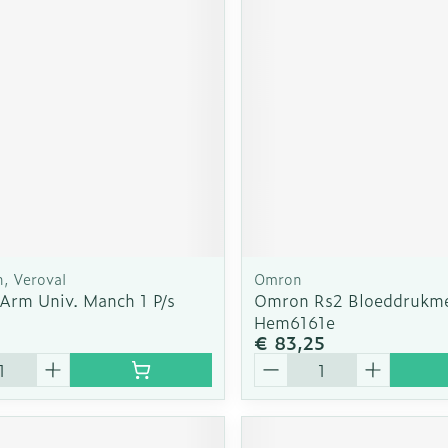
rging
Supplementen
Insectenw
n
Mondmaskers
middelen
nissen
d -
uid
id
, Veroval
Omron
 Arm Univ. Manch 1 P/s
Omron Rs2 Bloeddrukme
Hem6161e
€ 83,25
Zelfbruiner
Scheren
Aantal