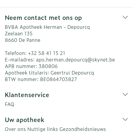
Neem contact met ons op
BVBA Apotheek Herman - Depourcq
Zeelaan 135
8660
De Panne
Telefoon:
+32 58 41 15 21
E-mailadres:
apo.herman.depourcq@
skynet.be
APB nummer:
380806
Apotheek titularis:
Geertrui Depourcq
BTW nummer:
BE0864703827
Klantenservice
FAQ
Uw apotheek
Over ons
Nuttige links
Gezondheidsnieuws