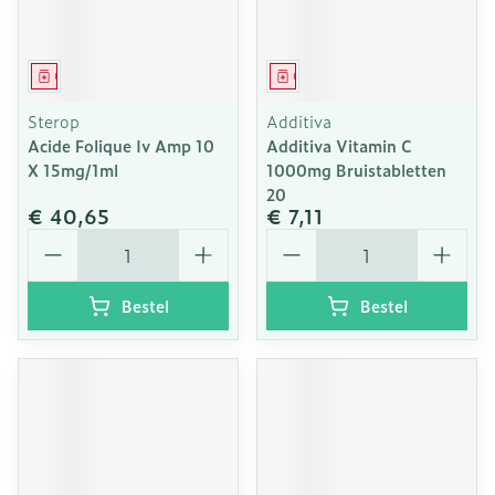
Geneesmiddel
Geneesmiddel
Sterop
Additiva
Acide Folique Iv Amp 10
Additiva Vitamin C
X 15mg/1ml
1000mg Bruistabletten
20
€ 40,65
€ 7,11
Aantal
Aantal
Bestel
Bestel