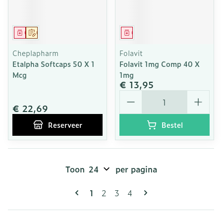
Geneesmiddel
Op voorschrift
Geneesmiddel
Cheplapharm
Folavit
Etalpha Softcaps 50 X 1
Folavit 1mg Comp 40 X
Mcg
1mg
€ 13,95
Aantal
€ 22,69
Reserveer
Bestel
Toon
per pagina
Pagina's
U lees momenteel pagina
Pagina
Pagina
Pagina
1
2
3
4