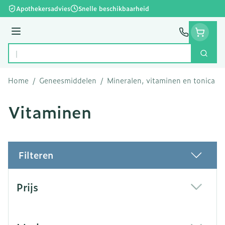
Ga naar de inhoud
Apothekersadvies
Snelle beschikbaarheid
Menu
Zoek
Product, merk, categorie...
Home
/
Geneesmiddelen
/
Mineralen, vitaminen en tonica
/
Vitaminen
Filteren
Doorgaan naar productlijst
Prijs
filter