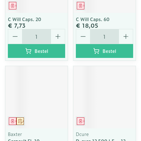
Geneesmiddel
Geneesmiddel
C Will Caps. 20
C Will Caps. 60
€ 7,73
€ 18,05
Aantal
Aantal
Bestel
Bestel
Geneesmiddel
Op voorschrift
Geneesmiddel
Baxter
Dcure
Cernevit Fl. 10
D-cure 12 500 I.E. - 12