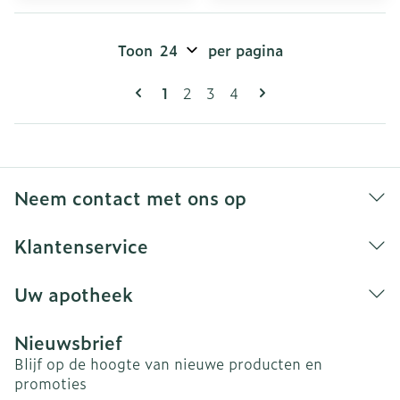
Toon
per pagina
Pagina's
U lees momenteel pagina
Pagina
Pagina
Pagina
1
2
3
4
Neem contact met ons op
Klantenservice
Uw apotheek
Nieuwsbrief
Blijf op de hoogte van nieuwe producten en
promoties