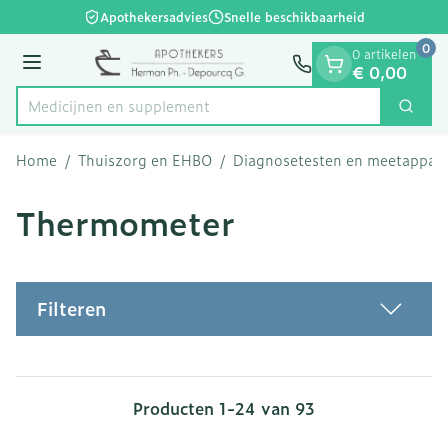
Dia 1 van 1
Ga naar de inhoud
Apothekersadvies
Snelle beschikbaarheid
0
0 artikelen
Menu
€ 0,00
Medici
Zoek
Product, merk, categorie...
Home
/
Thuiszorg en EHBO
/
Diagnosetesten en meetappar
Thermometer
Filteren
Producten
1
-
24
van
93