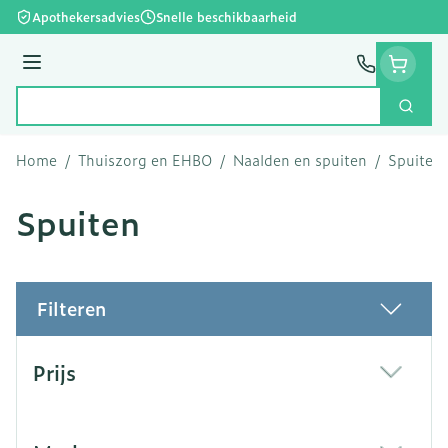
Ga naar de inhoud
Apothekersadvies
Snelle beschikbaarheid
Menu
Zoek
Product, merk, categorie...
Home
/
Thuiszorg en EHBO
/
Naalden en spuiten
/
Spuiten
Spuiten
Filteren
Doorgaan naar productlijst
Prijs
filter