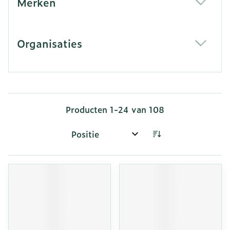
Merken
filter
Organisaties
filter
Producten
1
-
24
van
108
Sorteer op: