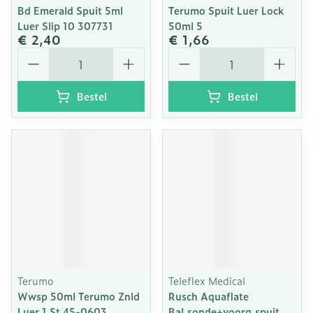
Bd Emerald Spuit 5ml
Terumo Spuit Luer Lock
Luer Slip 10 307731
50ml 5
€ 2,40
€ 1,66
Aantal
Aantal
Bestel
Bestel
Terumo
Teleflex Medical
Wwsp 50ml Terumo Znld
Rusch Aquaflate
Luer 1 St 45-0603
Bal.sonde+voorg.spuit