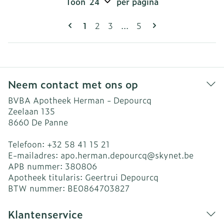
Toon
per pagina
Pagina's
U lees momenteel pagina
Pagina
Pagina
Pagina
1
2
3
...
5
Neem contact met ons op
BVBA Apotheek Herman - Depourcq
Zeelaan 135
8660
De Panne
Telefoon:
+32 58 41 15 21
E-mailadres:
apo.herman.depourcq@
skynet.be
APB nummer:
380806
Apotheek titularis:
Geertrui Depourcq
BTW nummer:
BE0864703827
Klantenservice