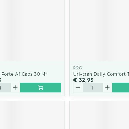
rging
Supplementen
Insectenw
n
Mondmaskers
middelen
nissen
d -
uid
id
P&G
 Forte Af Caps 30 Nf
Uri-cran Daily Comfort 
5
€ 32,95
Aantal
Zelfbruiner
Scheren