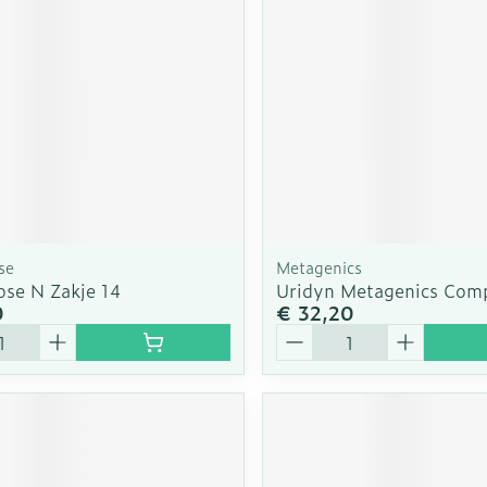
se
Metagenics
se N Zakje 14
Uridyn Metagenics Com
0
€ 32,20
Aantal