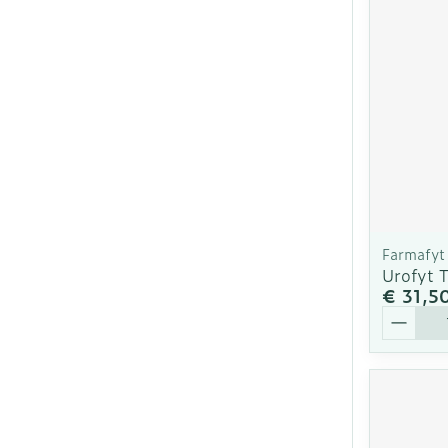
Farmafyt
Urofyt T
€ 31,5
Aantal