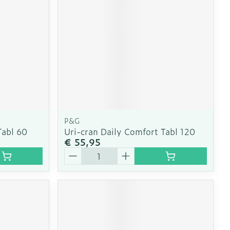
erende
Parfums en
geurproducten
P&G
Tabl 60
Uri-cran Daily Comfort Tabl 120
€ 55,95
Aantal
CBD