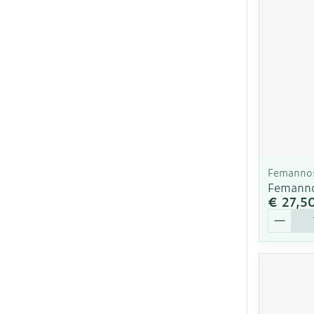
Femanno
Femanno
€ 27,5
Aantal