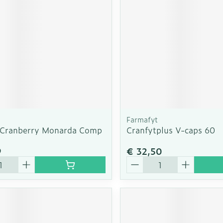
Farmafyt
 Cranberry Monarda Comp
Cranfytplus V-caps 60
9
€ 32,50
Aantal