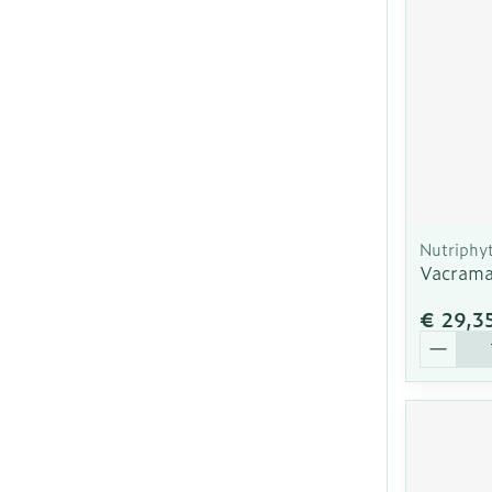
Nutriphy
Vacrama
€ 29,3
Aantal