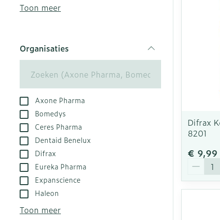
kloven
Aerosol acces
Creme, gel en
Toon meer
Blaren
Zuurstof
Eelt
Ademhalingsst
Organisaties
Eksteroog - l
filter
Toon meer
Spieren en ge
Axone Pharma
Specifiek vo
Naalden en sp
Bomedys
Difrax 
Ceres Pharma
Infecties
Lichaamsverz
Spuiten
8201
Dentaid Benelux
Deodorant
Oplossing voor
€ 9,99
Difrax
Gezichtsverzo
Naalden
Aantal
Luizen
Eureka Pharma
Naalden voor 
Expanscience
- pennaalden
Haleon
Diagnostica
Toon meer
Toon meer