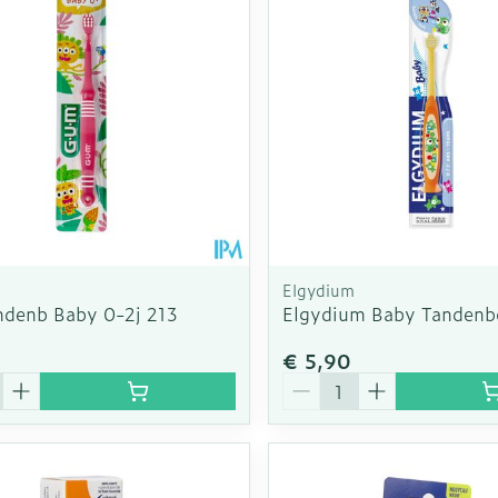
Toon meer
rging
Supplementen
Insectenw
n
Mondmaskers
middelen
nissen
d -
uid
id
Elgydium
denb Baby 0-2j 213
Elgydium Baby Tandenbo
€ 5,90
Aantal
Zelfbruiner
Scheren