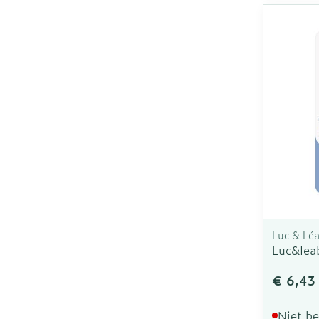
Luc & Lé
Luc&leab
€ 6,43
Niet b