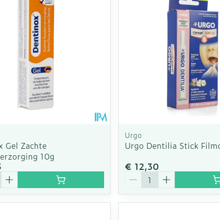
Urgo
x Gel Zachte
Urgo Dentilia Stick Film
erzorging 10g
5
€ 12,30
Aantal