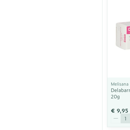
Melisana
Delabarr
20g
€ 9,95
Aantal