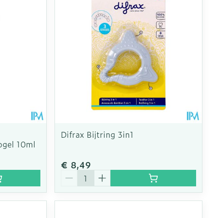
Difrax Bijtring 3in1
ogel 10ml
€ 8,49
Aantal