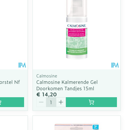
erende
Parfums en
geurproducten
Calmosine
rstel Nf
Calmosine Kalmerende Gel
Doorkomen Tandjes 15ml
€ 14,20
Aantal
CBD