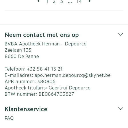
U lees momenteel pagina
Pagina
Pagina
Pagina
1
2
3
...
14
Neem contact met ons op
BVBA Apotheek Herman - Depourcq
Zeelaan 135
8660
De Panne
Telefoon:
+32 58 41 15 21
E-mailadres:
apo.herman.depourcq@
skynet.be
APB nummer:
380806
Apotheek titularis:
Geertrui Depourcq
BTW nummer:
BE0864703827
Klantenservice
FAQ