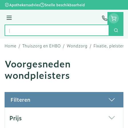
Ga naar de inhoud
Apothekersadvies
Snelle beschikbaarheid
Menu
Zoek
Product, merk, categorie...
Home
/
Thuiszorg en EHBO
/
Wondzorg
/
Fixatie, pleisters
Voorgesneden
wondpleisters
Filteren
Doorgaan naar productlijst
Prijs
filter