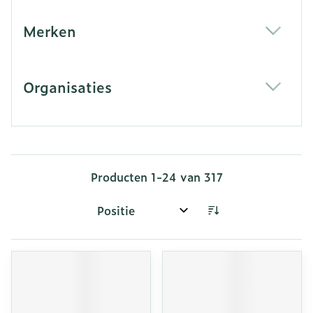
Merken
filter
Organisaties
filter
Producten
1
-
24
van
317
Sorteer op: