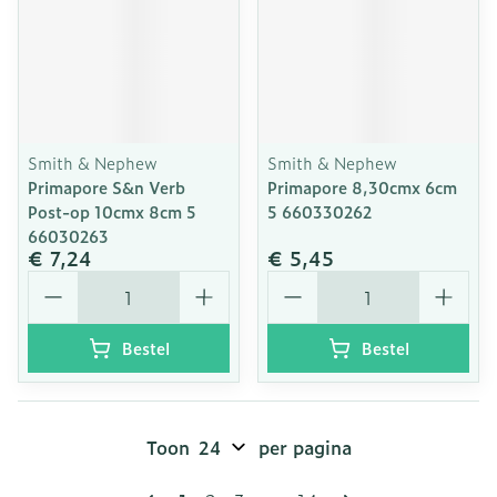
Smith & Nephew
Smith & Nephew
Primapore S&n Verb
Primapore 8,30cmx 6cm
Post-op 10cmx 8cm 5
5 660330262
66030263
€ 7,24
€ 5,45
Aantal
Aantal
Bestel
Bestel
Toon
per pagina
Pagina's