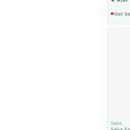
Niet b
Salus
Salus Ep