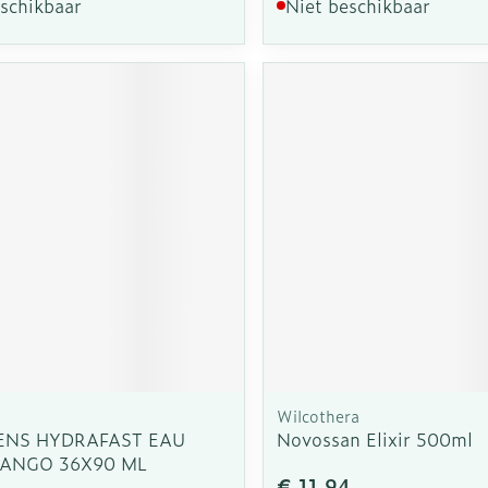
eschikbaar
Niet beschikbaar
s
Wilcothera
ENS HYDRAFAST EAU
Novossan Elixir 500ml
MANGO 36X90 ML
€ 11,94