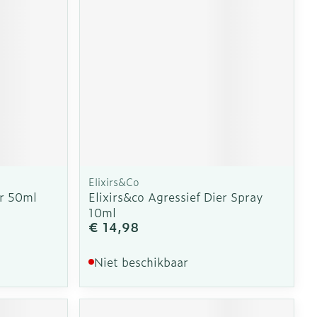
erende
Parfums en
geurproducten
Elixirs&Co
r 50ml
Elixirs&co Agressief Dier Spray
10ml
€ 14,98
CBD
Niet beschikbaar