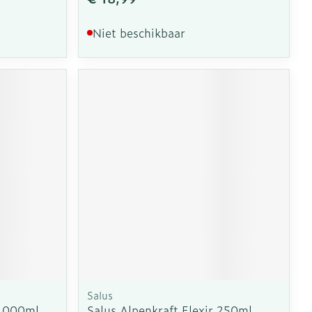
Niet beschikbaar
Salus
 1000ml
Salus Alpenkraft Elexir 250ml