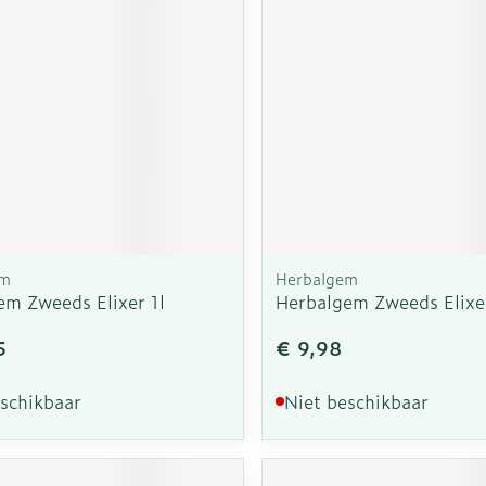
rging
Supplementen
Insectenw
n
Mondmaskers
middelen
nissen
d -
uid
id
em
Herbalgem
em Zweeds Elixer 1l
Herbalgem Zweeds Elixe
5
€ 9,98
Zelfbruiner
Scheren
eschikbaar
Niet beschikbaar