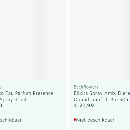
o
Bachflowers
&co Eau Parfum Presence
Elixirs Spray Amb. Dier
 Spray 30ml
Onmid.comf Fl. Bio 50m
0
€ 21,99
eschikbaar
Niet beschikbaar