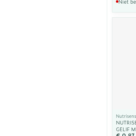
Niet b
Nutrisen
NUTRIS
GELIF 
€ 0,87