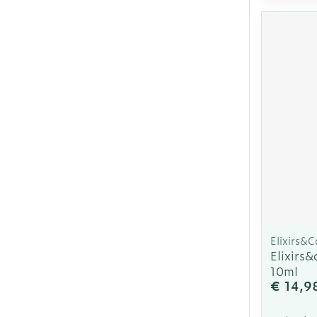
Elixirs&C
Elixirs
10ml
€ 14,9