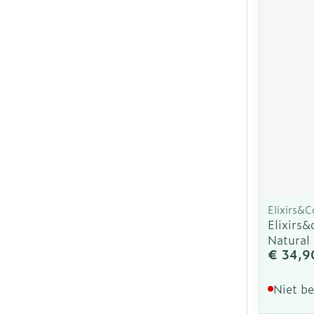
Elixirs&C
Elixirs
Natural
€ 34,9
Niet b