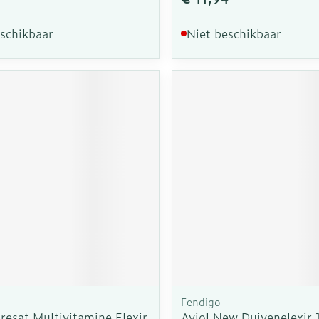
eschikbaar
Niet beschikbaar
Fendigo
resat Multivitamine Elexir
Aviol New Duivenelexir