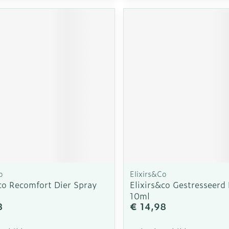
o
Elixirs&Co
&co Recomfort Dier Spray
Elixirs&co Gestresseerd
10ml
8
€ 14,98