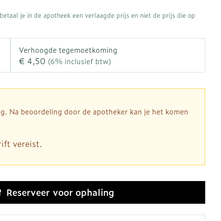
rapie
Toon meer
etaal je in de apotheek een verlaagde prijs en niet de prijs die op
Diagnosetesten en
 stress
Vlooien en teken
meetapparatuur
Oren
Mond en keel
Verhoogde tegemoetkoming
€ 4,50
Alcoholtest
(6% inclusief btw)
ng
Oordopjes
Zuigtabletten
therapie -
Mond, muil of snavel
Bloeddrukmeter
ls
d
 en -druppels
Oorreiniging
Spray - oplossing
Cholesteroltest
l
zen
Oordruppels
Hartslagmeter
dig. Na beoordeling door de apotheker kan je het komen
n
hulpmiddelen
Toon meer
ft vereist.
Ergonomie
herming
nning en -
Hygiëne
Aambeien
es
Reserveer
voor ophaling
Ademhaling en zuurstof
Bad en douche
je
Badkamer