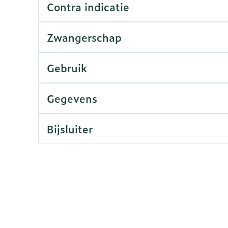
Contra indicatie
rging
Supplementen
Insectenw
Zwangerschap
n
Mondmaskers
middelen
nissen
Gebruik
d -
uid
Gegevens
id
Bijsluiter
Zelfbruiner
Scheren