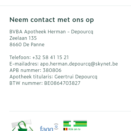
Neem contact met ons op
BVBA Apotheek Herman - Depourcq
Zeelaan 135
8660
De Panne
Telefoon:
+32 58 41 15 21
E-mailadres:
apo.herman.depourcq@
skynet.be
APB nummer:
380806
Apotheek titularis:
Geertrui Depourcq
BTW nummer:
BE0864703827