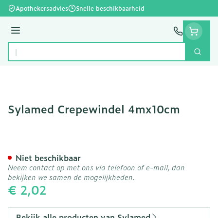
Ga naar de inhoud
Apothekersadvies
Snelle beschikbaarheid
Menu
Zoek
Product, merk, categorie...
Sylamed Crepewindel 4mx10cm
Sylamed Crepewindel 4m
Niet beschikbaar
Neem contact op met ons via telefoon of e-mail, dan
bekijken we samen de mogelijkheden.
€ 2,02
Bekijk alle producten van Sylamed