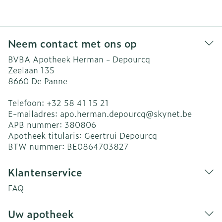
Neem contact met ons op
BVBA Apotheek Herman - Depourcq
Zeelaan 135
8660
De Panne
Telefoon:
+32 58 41 15 21
E-mailadres:
apo.herman.depourcq@
skynet.be
APB nummer:
380806
Apotheek titularis:
Geertrui Depourcq
BTW nummer:
BE0864703827
Klantenservice
FAQ
Uw apotheek