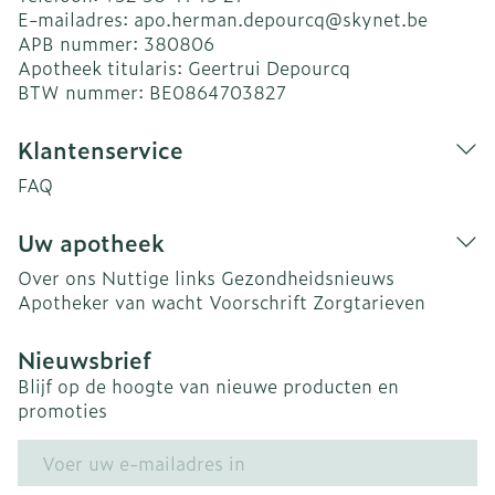
E-mailadres:
apo.herman.depourcq@
skynet.be
APB nummer:
380806
Apotheek titularis:
Geertrui Depourcq
BTW nummer:
BE0864703827
Klantenservice
FAQ
Uw apotheek
Over ons
Nuttige links
Gezondheidsnieuws
Apotheker van wacht
Voorschrift
Zorgtarieven
Nieuwsbrief
Blijf op de hoogte van nieuwe producten en
promoties
E-mail adres