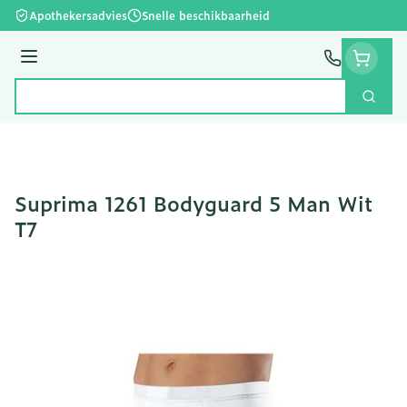
Ga naar de inhoud
Apothekersadvies
Snelle beschikbaarheid
Menu
Zoek
Product, merk, categorie...
Suprima 1261 Bodyguard 5 Man Wit
T7