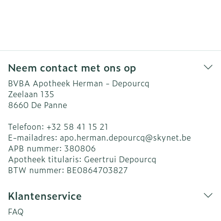
Neem contact met ons op
BVBA Apotheek Herman - Depourcq
Zeelaan 135
8660
De Panne
Telefoon:
+32 58 41 15 21
E-mailadres:
apo.herman.depourcq@
skynet.be
APB nummer:
380806
Apotheek titularis:
Geertrui Depourcq
BTW nummer:
BE0864703827
Klantenservice
FAQ