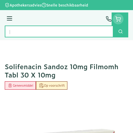
Ga naar de inhoud
Apothekersadvies
Snelle beschikbaarheid
Menu
Zoek
Product, merk, categorie...
Solifenacin Sandoz 10mg Filmomh
Tabl 30 X 10mg
Geneesmiddel
Op voorschrift