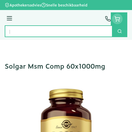
Ga naar de inhoud
Apothekersadvies
Snelle beschikbaarheid
Menu
Zoek
Product, merk, categorie...
Solgar Msm Comp 60x1000mg