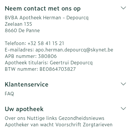
Neem contact met ons op
BVBA Apotheek Herman - Depourcq
Zeelaan 135
8660
De Panne
Telefoon:
+32 58 41 15 21
E-mailadres:
apo.herman.depourcq@
skynet.be
APB nummer:
380806
Apotheek titularis:
Geertrui Depourcq
BTW nummer:
BE0864703827
Klantenservice
FAQ
Uw apotheek
Over ons
Nuttige links
Gezondheidsnieuws
Apotheker van wacht
Voorschrift
Zorgtarieven