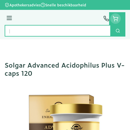
Ga naar de inhoud
Apothekersadvies
Snelle beschikbaarheid
Menu
Zoek
Product, merk, categorie...
Solgar Advanced Acidophilus Plus V-
caps 120