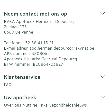
Neem contact met ons op
BVBA Apotheek Herman - Depourcq
Zeelaan 135
8660
De Panne
Telefoon:
+32 58 41 15 21
E-mailadres:
apo.herman.depourcq@
skynet.be
APB nummer:
380806
Apotheek titularis:
Geertrui Depourcq
BTW nummer:
BE0864703827
Klantenservice
FAQ
Uw apotheek
Over ons
Nuttige links
Gezondheidsnieuws