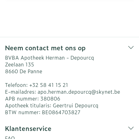
Neem contact met ons op
BVBA Apotheek Herman - Depourcq
Zeelaan 135
8660
De Panne
Telefoon:
+32 58 41 15 21
E-mailadres:
apo.herman.depourcq@
skynet.be
APB nummer:
380806
Apotheek titularis:
Geertrui Depourcq
BTW nummer:
BE0864703827
Klantenservice
FAQ