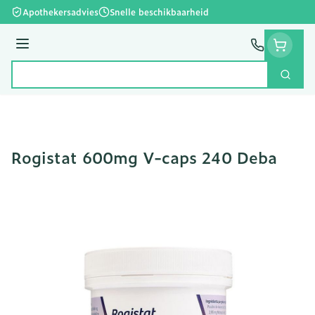
Ga naar de inhoud
Apothekersadvies
Snelle beschikbaarheid
Menu
Zoek
Product, merk, categorie...
Rogistat 600mg V-caps 240 Deba