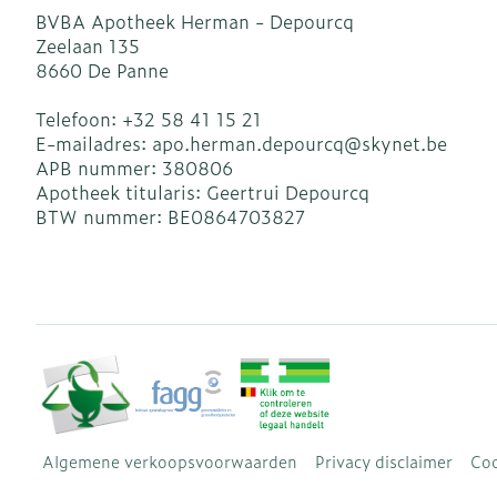
BVBA Apotheek Herman - Depourcq
Zeelaan 135
8660
De Panne
Telefoon:
+32 58 41 15 21
E-mailadres:
apo.herman.depourcq@
skynet.be
APB nummer:
380806
Apotheek titularis:
Geertrui Depourcq
BTW nummer:
BE0864703827
Algemene verkoopsvoorwaarden
Privacy disclaimer
Coo