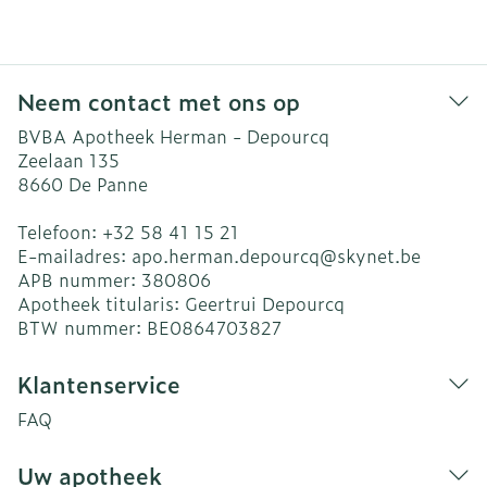
Neem contact met ons op
BVBA Apotheek Herman - Depourcq
Zeelaan 135
8660
De Panne
Telefoon:
+32 58 41 15 21
E-mailadres:
apo.herman.depourcq@
skynet.be
APB nummer:
380806
Apotheek titularis:
Geertrui Depourcq
BTW nummer:
BE0864703827
Klantenservice
FAQ
Uw apotheek