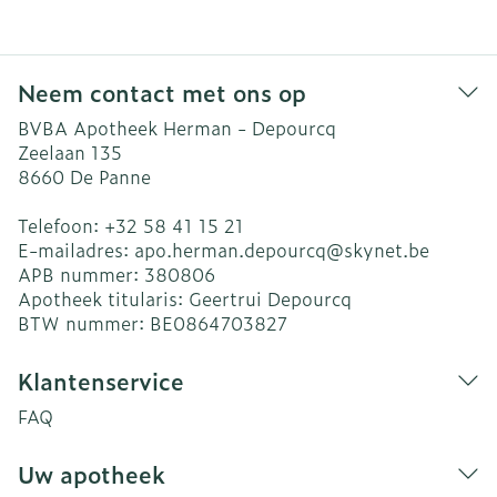
Neem contact met ons op
BVBA Apotheek Herman - Depourcq
Zeelaan 135
8660
De Panne
Telefoon:
+32 58 41 15 21
E-mailadres:
apo.herman.depourcq@
skynet.be
APB nummer:
380806
Apotheek titularis:
Geertrui Depourcq
BTW nummer:
BE0864703827
Klantenservice
FAQ
Uw apotheek