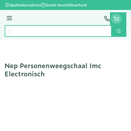
Ga naar de inhoud
Apothekersadvies
Snelle beschikbaarheid
Menu
Zoek
Product, merk, categorie...
Nep Personenweegschaal Imc
Electronisch