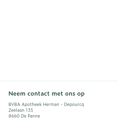
Haar
Gezichtsverzo
Pillendozen e
accessoires
Pigmentstoor
Gevoelige hui
geïrriteerde h
Gemengde hu
Doffe huid
Toon meer
Snurken
Neem contact met ons op
BVBA Apotheek Herman - Depourcq
Zeelaan 135
8660
De Panne