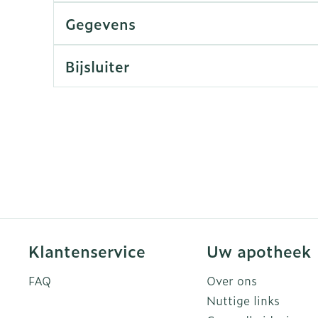
Gegevens
rging
Supplementen
Insectenw
n
Mondmaskers
middelen
Bijsluiter
nissen
d -
uid
id
Zelfbruiner
Scheren
Klantenservice
Uw apotheek
FAQ
Over ons
Nuttige links