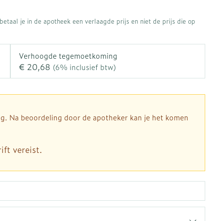
rapie
Toon meer
etaal je in de apotheek een verlaagde prijs en niet de prijs die op
Diagnosetesten en
 stress
Vlooien en teken
meetapparatuur
Oren
Mond en keel
Verhoogde tegemoetkoming
Alcoholtest
ng
Oordopjes
Zuigtabletten
€ 20,68
(6% inclusief btw)
therapie -
Mond, muil of snavel
Bloeddrukmeter
ls
d
 en -druppels
Oorreiniging
Spray - oplossing
Cholesteroltest
l
zen
Oordruppels
Hartslagmeter
n
hulpmiddelen
dig. Na beoordeling door de apotheker kan je het komen
Toon meer
ft vereist.
Ergonomie
herming
nning en -
Hygiëne
Aambeien
es
Ademhaling en zuurstof
Bad en douche
je
Badkamer