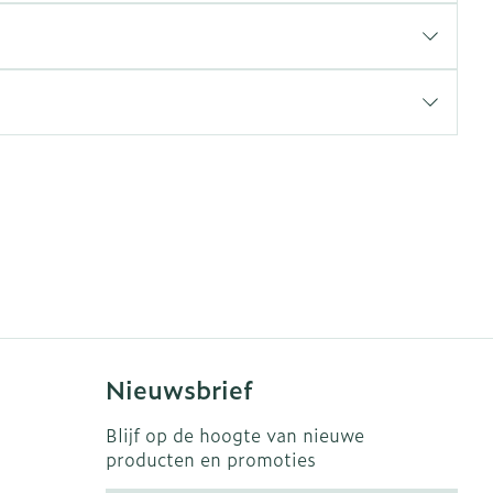
erende
Parfums en
geurproducten
CBD
Nieuwsbrief
Blijf op de hoogte van nieuwe
producten en promoties