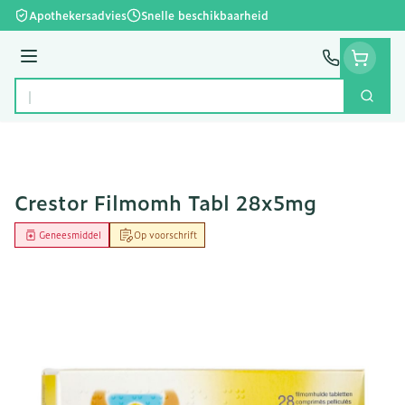
Ga naar de inhoud
Apothekersadvies
Snelle beschikbaarheid
Menu
Zoek
Product, merk, categorie...
Crestor Filmomh Tabl 28x5mg
Geneesmiddel
Op voorschrift