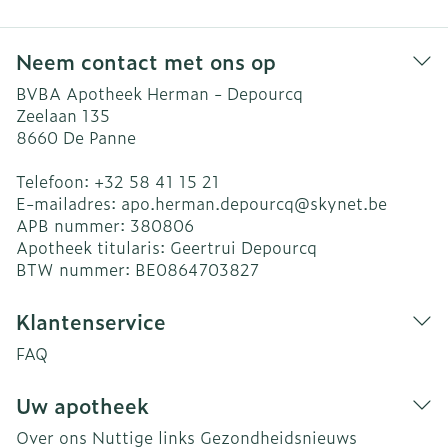
Neem contact met ons op
BVBA Apotheek Herman - Depourcq
Zeelaan 135
8660
De Panne
Telefoon:
+32 58 41 15 21
E-mailadres:
apo.herman.depourcq@
skynet.be
APB nummer:
380806
Apotheek titularis:
Geertrui Depourcq
BTW nummer:
BE0864703827
Klantenservice
FAQ
Uw apotheek
Over ons
Nuttige links
Gezondheidsnieuws