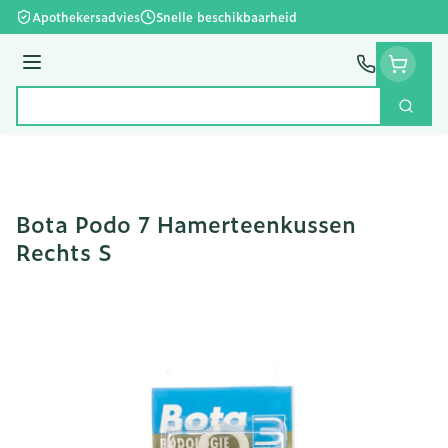
Ga naar de inhoud
Apothekersadvies
Snelle beschikbaarheid
Menu
Zoek
Product, merk, categorie...
Bota Podo 7 Hamerteenkussen
Rechts S