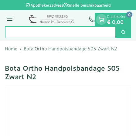
Dia 1 van 1
Ga naar de inhoud
Apothekersadvies
Snelle beschikbaarheid
0
0 artikelen
Menu
€ 0,00
Zoek
Product, merk, categorie...
Home
/
Bota Ortho Handpolsbandage 505 Zwart N2
Bota Ortho Handpolsbandage 505
Zwart N2