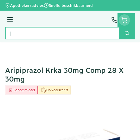
Ga naar de inhoud
Apothekersadvies
Snelle beschikbaarheid
Menu
Zoek
Product, merk, categorie...
Aripiprazol Krka 30mg Comp 28 X
30mg
Geneesmiddel
Op voorschrift