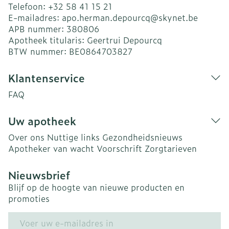
Telefoon:
+32 58 41 15 21
E-mailadres:
apo.herman.depourcq@
skynet.be
APB nummer:
380806
Apotheek titularis:
Geertrui Depourcq
BTW nummer:
BE0864703827
Klantenservice
FAQ
Uw apotheek
Over ons
Nuttige links
Gezondheidsnieuws
Apotheker van wacht
Voorschrift
Zorgtarieven
Nieuwsbrief
Blijf op de hoogte van nieuwe producten en
promoties
E-mail adres