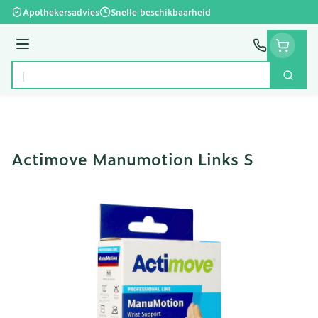
Ga naar de inhoud
Apothekersadvies
Snelle beschikbaarheid
Menu
Zoek
Product, merk, categorie...
Actimove Manumotion Links S