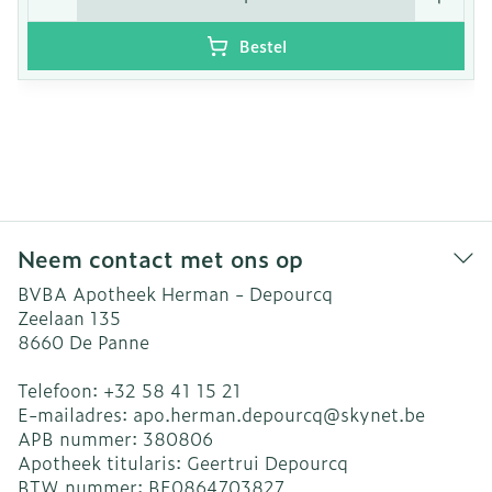
Bestel
Neem contact met ons op
BVBA Apotheek Herman - Depourcq
Zeelaan 135
8660
De Panne
Telefoon:
+32 58 41 15 21
E-mailadres:
apo.herman.depourcq@
skynet.be
APB nummer:
380806
Apotheek titularis:
Geertrui Depourcq
BTW nummer:
BE0864703827