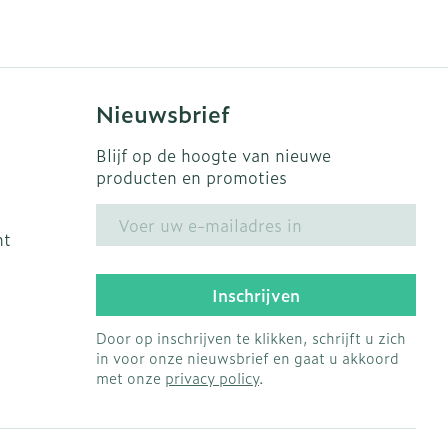
s
Bed
Doorliggen - decubitis
ing zon
Toon meer
gie
Urinewegen
Nieuwsbrief
eid, spanning
Stoppen met roken
Blijf op de hoogte van nieuwe
producten en promoties
t en intieme
en
Gezichtsreiniging -
Instrumenten
E-mail adres
 -
ontschminken
ht
che
Anti tumor middelen
 en
Reinigingsmelk, - crème,
tie
-olie en gel
Inschrijven
Anesthesie
ijn
Tonic - lotion
Door op inschrijven te klikken, schrijft u zich
rzorging
Micellair water
in voor onze nieuwsbrief en gaat u akkoord
met onze
privacy policy
.
ie
Diverse
Specifiek voor de ogen
oet
geneesmiddelen
Toon meer