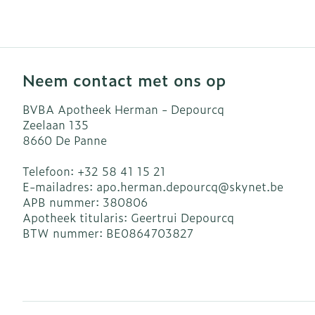
Blaren
Zuurstof
Eelt
Ademhalingsst
Eksteroog - l
Neem contact met ons op
Toon meer
Spieren en ge
BVBA Apotheek Herman - Depourcq
Zeelaan 135
8660
De Panne
Specifiek vo
Naalden en sp
Telefoon:
+32 58 41 15 21
Infecties
Lichaamsverz
Spuiten
E-mailadres:
apo.herman.depourcq@
skynet.be
Deodorant
Oplossing voor
APB nummer:
380806
Apotheek titularis:
Geertrui Depourcq
Gezichtsverzo
Naalden
Luizen
BTW nummer:
BE0864703827
Naalden voor 
- pennaalden
Diagnostica
Toon meer