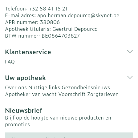
Telefoon:
+32 58 41 15 21
E-mailadres:
apo.herman.depourcq@
skynet.be
APB nummer:
380806
Apotheek titularis:
Geertrui Depourcq
BTW nummer:
BE0864703827
Klantenservice
FAQ
Uw apotheek
Over ons
Nuttige links
Gezondheidsnieuws
Apotheker van wacht
Voorschrift
Zorgtarieven
Nieuwsbrief
Blijf op de hoogte van nieuwe producten en
promoties
E-mail adres