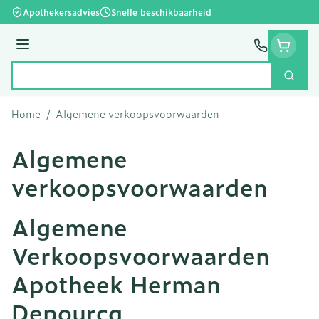
Ga naar de inhoud
Apothekersadvies
Snelle beschikbaarheid
Menu
Zoek
Product, merk, categorie...
Home
/
Algemene verkoopsvoorwaarden
Algemene
verkoopsvoorwaarden
Algemene
Verkoopsvoorwaarden
Apotheek Herman
Depourcq