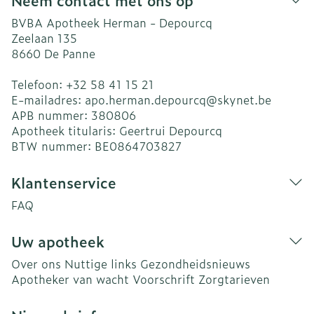
Neem contact met ons op
BVBA Apotheek Herman - Depourcq
Zeelaan 135
8660
De Panne
Telefoon:
+32 58 41 15 21
E-mailadres:
apo.herman.depourcq@
skynet.be
APB nummer:
380806
Apotheek titularis:
Geertrui Depourcq
BTW nummer:
BE0864703827
Klantenservice
FAQ
Uw apotheek
Over ons
Nuttige links
Gezondheidsnieuws
Apotheker van wacht
Voorschrift
Zorgtarieven