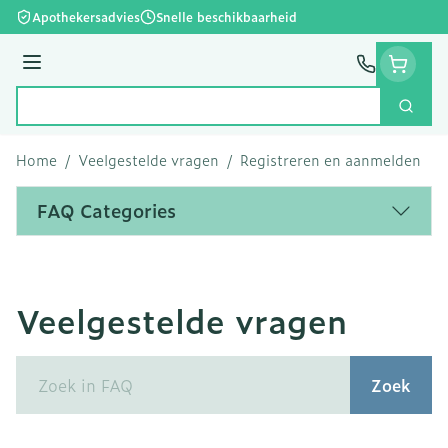
Ga naar de inhoud
Apothekersadvies
Snelle beschikbaarheid
Menu
Zoek
Product, merk, categorie...
Home
/
Veelgestelde vragen
/
Registreren en aanmelden
FAQ Categories
Veelgestelde vragen
Zoek
Zoek