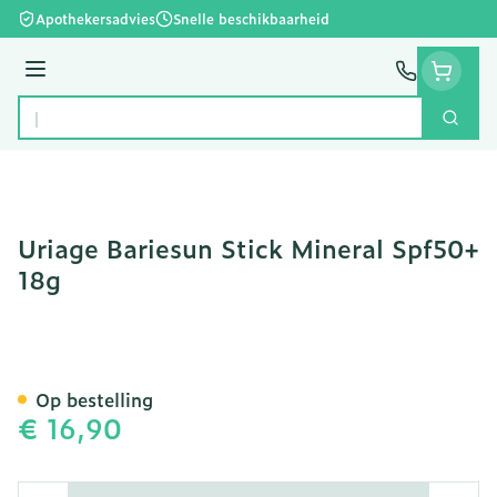
Ga naar de inhoud
Apothekersadvies
Snelle beschikbaarheid
Menu
Zoek
Product, merk, categorie...
Uriage Bariesun Stick Mineral Spf50+
18g
Uriage Bariesun Stick Min
Op bestelling
€ 16,90
Aantal