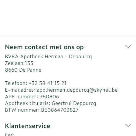
Neem contact met ons op
BVBA Apotheek Herman - Depourcq
Zeelaan 135
8660
De Panne
Telefoon:
+32 58 41 15 21
E-mailadres:
apo.herman.depourcq@
skynet.be
APB nummer:
380806
Apotheek titularis:
Geertrui Depourcq
BTW nummer:
BE0864703827
Klantenservice
FAQ