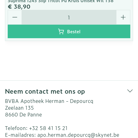
Suprima 1245 Slip Tricot Pu Kruis Unisex Wit T58
€ 38,90
Aantal
Bestel
Neem contact met ons op
BVBA Apotheek Herman - Depourcq
Zeelaan 135
8660
De Panne
Telefoon:
+32 58 41 15 21
E-mailadres:
apo.herman.depourcq@
skynet.be