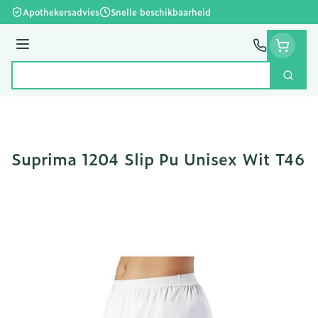
Ga naar de inhoud
Apothekersadvies
Snelle beschikbaarheid
Menu
Zoek
Product, merk, categorie...
Suprima 1204 Slip Pu Unisex Wit T46