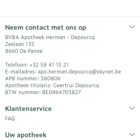
Neem contact met ons op
BVBA Apotheek Herman - Depourcq
Zeelaan 135
8660
De Panne
Telefoon:
+32 58 41 15 21
E-mailadres:
apo.herman.depourcq@
skynet.be
APB nummer:
380806
Apotheek titularis:
Geertrui Depourcq
BTW nummer:
BE0864703827
Klantenservice
FAQ
Uw apotheek