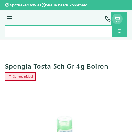
Ga naar de inhoud
Apothekersadvies
Snelle beschikbaarheid
Menu
Zoek
Product, merk, categorie...
Spongia Tosta 5ch Gr 4g Boiron
Geneesmiddel