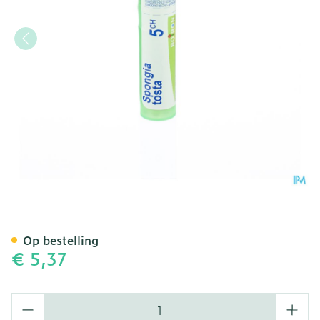
Spongia Tosta 5ch Gr 4g B
Op bestelling
€ 5,37
Aantal