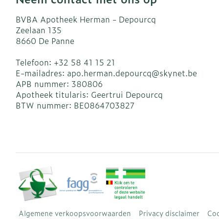
BVBA Apotheek Herman - Depourcq
Zeelaan 135
8660
De Panne
Telefoon:
+32 58 41 15 21
E-mailadres:
apo.herman.depourcq@
skynet.be
APB nummer:
380806
Apotheek titularis:
Geertrui Depourcq
BTW nummer:
BE0864703827
Algemene verkoopsvoorwaarden
Privacy disclaimer
Coo