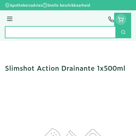
Ga naar de inhoud
Apothekersadvies
Snelle beschikbaarheid
Menu
Zoek
Product, merk, categorie...
Slimshot Action Drainante 1x500ml