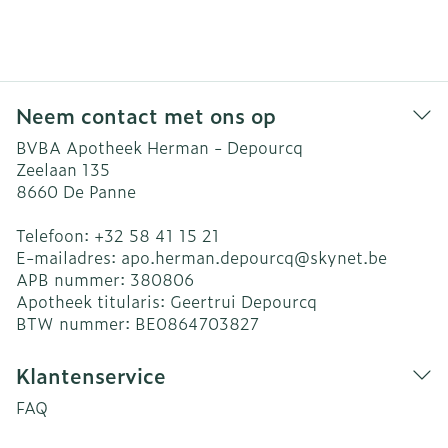
Neem contact met ons op
BVBA Apotheek Herman - Depourcq
Zeelaan 135
8660
De Panne
Telefoon:
+32 58 41 15 21
E-mailadres:
apo.herman.depourcq@
skynet.be
APB nummer:
380806
Apotheek titularis:
Geertrui Depourcq
BTW nummer:
BE0864703827
Klantenservice
FAQ