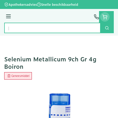
Ga naar de inhoud
Apothekersadvies
Snelle beschikbaarheid
Menu
Zoek
Product, merk, categorie...
Selenium Metallicum 9ch Gr 4g
Boiron
Geneesmiddel