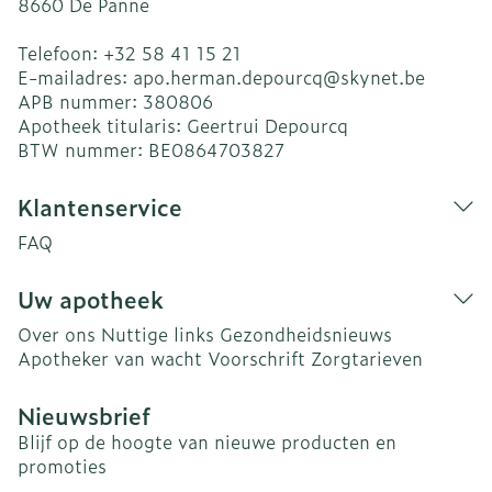
8660
De Panne
Telefoon:
+32 58 41 15 21
E-mailadres:
apo.herman.depourcq@
skynet.be
APB nummer:
380806
Apotheek titularis:
Geertrui Depourcq
BTW nummer:
BE0864703827
Klantenservice
FAQ
Uw apotheek
Over ons
Nuttige links
Gezondheidsnieuws
Apotheker van wacht
Voorschrift
Zorgtarieven
Nieuwsbrief
Blijf op de hoogte van nieuwe producten en
promoties