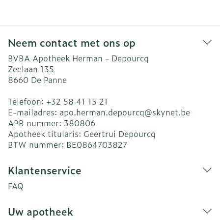
Neem contact met ons op
BVBA Apotheek Herman - Depourcq
Zeelaan 135
8660
De Panne
Telefoon:
+32 58 41 15 21
E-mailadres:
apo.herman.depourcq@
skynet.be
APB nummer:
380806
Apotheek titularis:
Geertrui Depourcq
BTW nummer:
BE0864703827
Klantenservice
FAQ
Uw apotheek