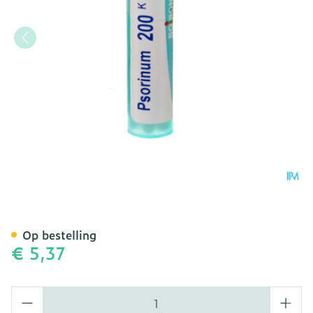
Psorinum 200k Gr 4g Boir
Op bestelling
€ 5,37
Aantal