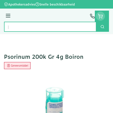
Ga naar de inhoud
Apothekersadvies
Snelle beschikbaarheid
Menu
Zoek
Product, merk, categorie...
Psorinum 200k Gr 4g Boiron
Geneesmiddel