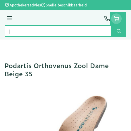
Ga naar de inhoud
Apothekersadvies
Snelle beschikbaarheid
Menu
Zoek
Product, merk, categorie...
Podartis Orthovenus Zool Dame
Beige 35