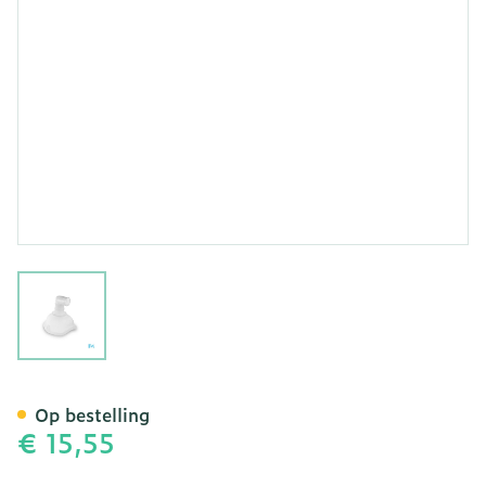
View larger image
Omron Masker Kind Sebs
Op bestelling
€ 15,55