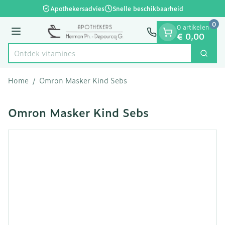
Dia 1 van 1
Ga naar de inhoud
Apothekersadvies
Snelle beschikbaarheid
0
0 artikelen
Menu
€ 0,00
Ontdek vi
Zoek
Product, merk, categorie...
Home
/
Omron Masker Kind Sebs
Omron Masker Kind Sebs