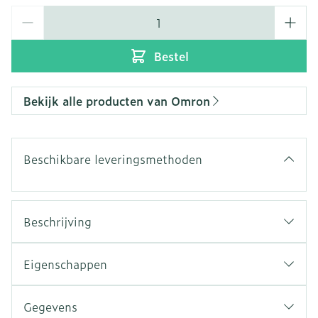
Aantal
Bestel
Bekijk alle producten van Omron
Beschikbare leveringsmethoden
Beschrijving
Vervangend SEBS-kindermasker voor OMRON
VVT-vernevelaars.
Eigenschappen
Geschikt voor kinderen van 1 tot 6 jaar.
Compatibel met de volgende OMRON-
Gegevens
vernevelaars: