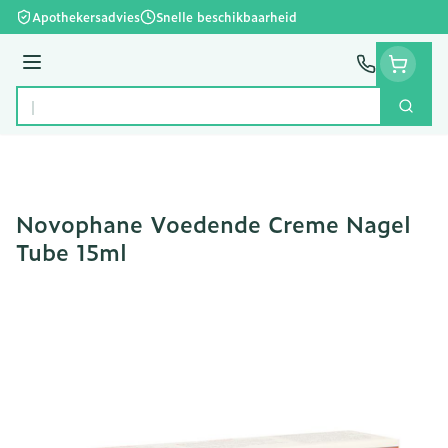
Ga naar de inhoud
Apothekersadvies
Snelle beschikbaarheid
Menu
Zoek
Product, merk, categorie...
Novophane Voedende Creme Nagel
Tube 15ml