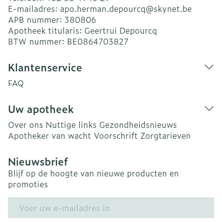
E-mailadres:
apo.herman.depourcq@
skynet.be
APB nummer:
380806
Apotheek titularis:
Geertrui Depourcq
BTW nummer:
BE0864703827
Klantenservice
FAQ
Uw apotheek
Over ons
Nuttige links
Gezondheidsnieuws
Apotheker van wacht
Voorschrift
Zorgtarieven
Nieuwsbrief
Blijf op de hoogte van nieuwe producten en
promoties
E-mail adres