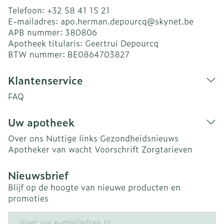
Telefoon:
+32 58 41 15 21
E-mailadres:
apo.herman.depourcq@
skynet.be
APB nummer:
380806
Apotheek titularis:
Geertrui Depourcq
BTW nummer:
BE0864703827
Klantenservice
FAQ
Uw apotheek
Over ons
Nuttige links
Gezondheidsnieuws
Apotheker van wacht
Voorschrift
Zorgtarieven
Nieuwsbrief
Blijf op de hoogte van nieuwe producten en
promoties
E-mail adres