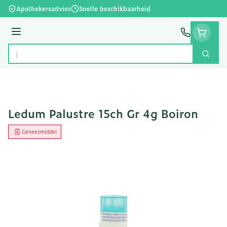
Ga naar de inhoud
Apothekersadvies
Snelle beschikbaarheid
Menu
Zoek
Product, merk, categorie...
Ledum Palustre 15ch Gr 4g Boiron
Geneesmiddel