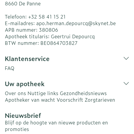
8660
De Panne
Telefoon:
+32 58 41 15 21
E-mailadres:
apo.herman.depourcq@
skynet.be
APB nummer:
380806
Apotheek titularis:
Geertrui Depourcq
BTW nummer:
BE0864703827
Klantenservice
FAQ
Uw apotheek
Over ons
Nuttige links
Gezondheidsnieuws
Apotheker van wacht
Voorschrift
Zorgtarieven
Nieuwsbrief
Blijf op de hoogte van nieuwe producten en
promoties