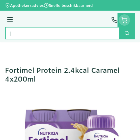
Ga naar de inhoud
Apothekersadvies
Snelle beschikbaarheid
Menu
Zoek
Product, merk, categorie...
Fortimel Protein 2.4kcal Caramel
4x200ml