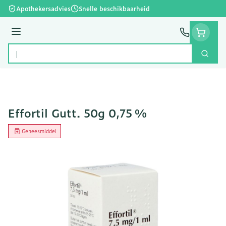
Ga naar de inhoud
Apothekersadvies
Snelle beschikbaarheid
Menu
Zoek
Product, merk, categorie...
Effortil Gutt. 50g 0,75 %
Geneesmiddel