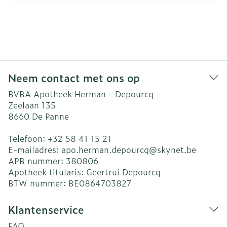
Neem contact met ons op
BVBA Apotheek Herman - Depourcq
Zeelaan 135
8660
De Panne
Telefoon:
+32 58 41 15 21
E-mailadres:
apo.herman.depourcq@
skynet.be
APB nummer:
380806
Apotheek titularis:
Geertrui Depourcq
BTW nummer:
BE0864703827
Klantenservice
FAQ