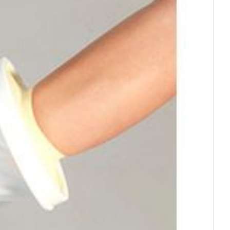
erende
Parfums en
geurproducten
CBD