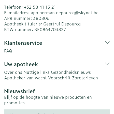
Telefoon:
+32 58 41 15 21
E-mailadres:
apo.herman.depourcq@
skynet.be
APB nummer:
380806
Apotheek titularis:
Geertrui Depourcq
BTW nummer:
BE0864703827
Klantenservice
FAQ
Uw apotheek
Over ons
Nuttige links
Gezondheidsnieuws
Apotheker van wacht
Voorschrift
Zorgtarieven
Nieuwsbrief
Blijf op de hoogte van nieuwe producten en
promoties
E-mail adres