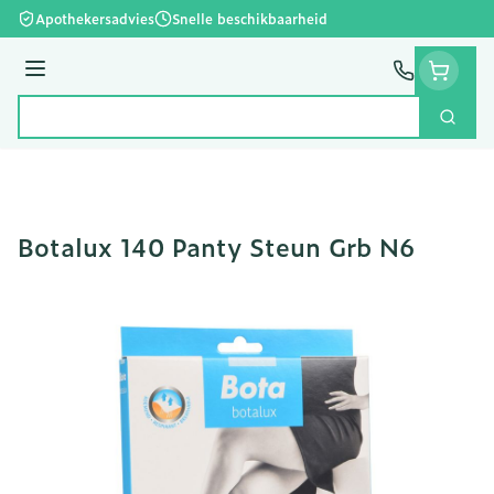
Ga naar de inhoud
Apothekersadvies
Snelle beschikbaarheid
Menu
Zoek
Product, merk, categorie...
Botalux 140 Panty Steun Grb N6