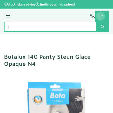
Ga naar de inhoud
Apothekersadvies
Snelle beschikbaarheid
Menu
Zoek
Product, merk, categorie...
Botalux 140 Panty Steun Glace
Opaque N4