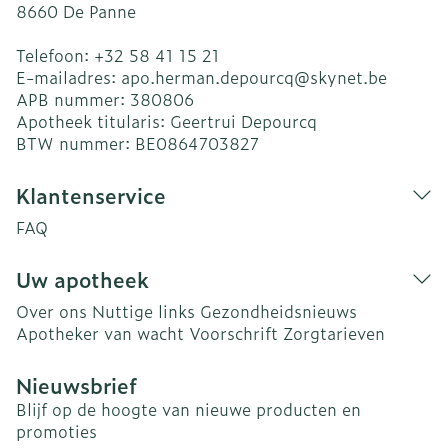
8660
De Panne
Telefoon:
+32 58 41 15 21
E-mailadres:
apo.herman.depourcq@
skynet.be
APB nummer:
380806
Apotheek titularis:
Geertrui Depourcq
BTW nummer:
BE0864703827
Klantenservice
FAQ
Uw apotheek
Over ons
Nuttige links
Gezondheidsnieuws
Apotheker van wacht
Voorschrift
Zorgtarieven
Nieuwsbrief
Blijf op de hoogte van nieuwe producten en
promoties