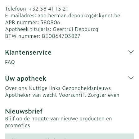
Telefoon:
+32 58 41 15 21
E-mailadres:
apo.herman.depourcq@
skynet.be
APB nummer:
380806
Apotheek titularis:
Geertrui Depourcq
BTW nummer:
BE0864703827
Klantenservice
FAQ
Uw apotheek
Over ons
Nuttige links
Gezondheidsnieuws
Apotheker van wacht
Voorschrift
Zorgtarieven
Nieuwsbrief
Blijf op de hoogte van nieuwe producten en
promoties
E-mail adres