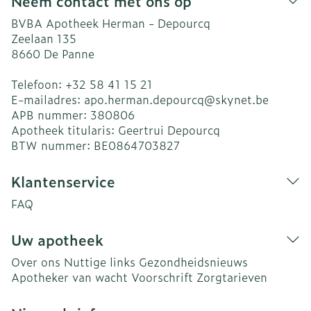
Neem contact met ons op
BVBA Apotheek Herman - Depourcq
Zeelaan 135
8660
De Panne
Telefoon:
+32 58 41 15 21
E-mailadres:
apo.herman.depourcq@
skynet.be
APB nummer:
380806
Apotheek titularis:
Geertrui Depourcq
BTW nummer:
BE0864703827
Klantenservice
FAQ
Uw apotheek
Over ons
Nuttige links
Gezondheidsnieuws
Apotheker van wacht
Voorschrift
Zorgtarieven