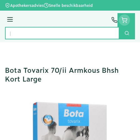
Ga naar de inhoud
Apothekersadvies
Snelle beschikbaarheid
Menu
Zoek
Product, merk, categorie...
Bota Tovarix 70/ii Armkous Bhsh
Kort Large